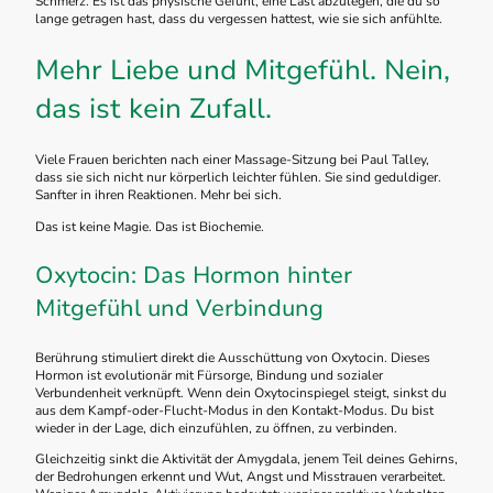
Schmerz. Es ist das physische Gefühl, eine Last abzulegen, die du so
lange getragen hast, dass du vergessen hattest, wie sie sich anfühlte.
Mehr Liebe und Mitgefühl. Nein,
das ist kein Zufall.
Viele Frauen berichten nach einer Massage-Sitzung bei Paul Talley,
dass sie sich nicht nur körperlich leichter fühlen. Sie sind geduldiger.
Sanfter in ihren Reaktionen. Mehr bei sich.
Das ist keine Magie. Das ist Biochemie.
Oxytocin: Das Hormon hinter
Mitgefühl und Verbindung
Berührung stimuliert direkt die Ausschüttung von Oxytocin. Dieses
Hormon ist evolutionär mit Fürsorge, Bindung und sozialer
Verbundenheit verknüpft. Wenn dein Oxytocinspiegel steigt, sinkst du
aus dem Kampf-oder-Flucht-Modus in den Kontakt-Modus. Du bist
wieder in der Lage, dich einzufühlen, zu öffnen, zu verbinden.
Gleichzeitig sinkt die Aktivität der Amygdala, jenem Teil deines Gehirns,
der Bedrohungen erkennt und Wut, Angst und Misstrauen verarbeitet.