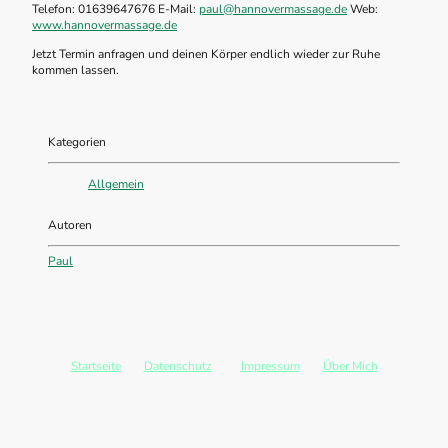
Telefon: 01639647676 E-Mail:
paul@hannovermassage.de
Web:
www.hannovermassage.de
Jetzt Termin anfragen und deinen Körper endlich wieder zur Ruhe
kommen lassen.
Kategorien
Allgemein
Autoren
Paul
Startseite
-
Datenschutz
-
Impressum
-
Über Mich
©
2026 Hannovermassage. Alle Rechte vorbehalten.