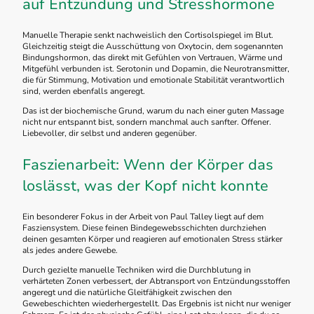
auf Entzündung und Stresshormone
Manuelle Therapie senkt nachweislich den Cortisolspiegel im Blut.
Gleichzeitig steigt die Ausschüttung von Oxytocin, dem sogenannten
Bindungshormon, das direkt mit Gefühlen von Vertrauen, Wärme und
Mitgefühl verbunden ist. Serotonin und Dopamin, die Neurotransmitter,
die für Stimmung, Motivation und emotionale Stabilität verantwortlich
sind, werden ebenfalls angeregt.
Das ist der biochemische Grund, warum du nach einer guten Massage
nicht nur entspannt bist, sondern manchmal auch sanfter. Offener.
Liebevoller, dir selbst und anderen gegenüber.
Faszienarbeit: Wenn der Körper das
loslässt, was der Kopf nicht konnte
Ein besonderer Fokus in der Arbeit von Paul Talley liegt auf dem
Fasziensystem. Diese feinen Bindegewebsschichten durchziehen
deinen gesamten Körper und reagieren auf emotionalen Stress stärker
als jedes andere Gewebe.
Durch gezielte manuelle Techniken wird die Durchblutung in
verhärteten Zonen verbessert, der Abtransport von Entzündungsstoffen
angeregt und die natürliche Gleitfähigkeit zwischen den
Gewebeschichten wiederhergestellt. Das Ergebnis ist nicht nur weniger