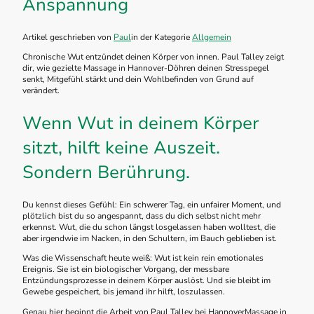
Anspannung
Artikel geschrieben von
Paul
in der Kategorie
Allgemein
Chronische Wut entzündet deinen Körper von innen. Paul Talley zeigt
dir, wie gezielte Massage in Hannover-Döhren deinen Stresspegel
senkt, Mitgefühl stärkt und dein Wohlbefinden von Grund auf
verändert.
Wenn Wut in deinem Körper
sitzt, hilft keine Auszeit.
Sondern Berührung.
Du kennst dieses Gefühl: Ein schwerer Tag, ein unfairer Moment, und
plötzlich bist du so angespannt, dass du dich selbst nicht mehr
erkennst. Wut, die du schon längst losgelassen haben wolltest, die
aber irgendwie im Nacken, in den Schultern, im Bauch geblieben ist.
Was die Wissenschaft heute weiß: Wut ist kein rein emotionales
Ereignis. Sie ist ein biologischer Vorgang, der messbare
Entzündungsprozesse in deinem Körper auslöst. Und sie bleibt im
Gewebe gespeichert, bis jemand ihr hilft, loszulassen.
Genau hier beginnt die Arbeit von Paul Talley bei HannoverMassage in