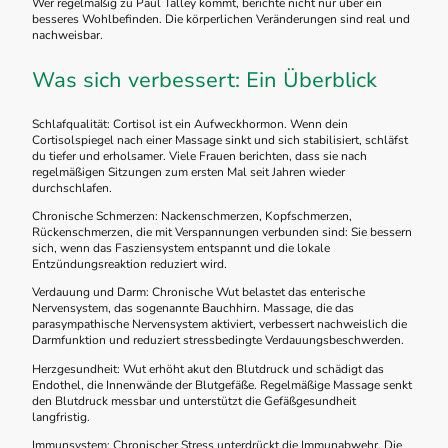
Wer regelmäßig zu Paul Talley kommt, berichte nicht nur über ein
besseres Wohlbefinden. Die körperlichen Veränderungen sind real und
nachweisbar.
Was sich verbessert: Ein Überblick
Schlafqualität: Cortisol ist ein Aufweckhormon. Wenn dein
Cortisolspiegel nach einer Massage sinkt und sich stabilisiert, schläfst
du tiefer und erholsamer. Viele Frauen berichten, dass sie nach
regelmäßigen Sitzungen zum ersten Mal seit Jahren wieder
durchschlafen.
Chronische Schmerzen: Nackenschmerzen, Kopfschmerzen,
Rückenschmerzen, die mit Verspannungen verbunden sind: Sie bessern
sich, wenn das Fasziensystem entspannt und die lokale
Entzündungsreaktion reduziert wird.
Verdauung und Darm: Chronische Wut belastet das enterische
Nervensystem, das sogenannte Bauchhirn. Massage, die das
parasympathische Nervensystem aktiviert, verbessert nachweislich die
Darmfunktion und reduziert stressbedingte Verdauungsbeschwerden.
Herzgesundheit: Wut erhöht akut den Blutdruck und schädigt das
Endothel, die Innenwände der Blutgefäße. Regelmäßige Massage senkt
den Blutdruck messbar und unterstützt die Gefäßgesundheit
langfristig.
Immunsystem: Chronischer Stress unterdrückt die Immunabwehr. Die