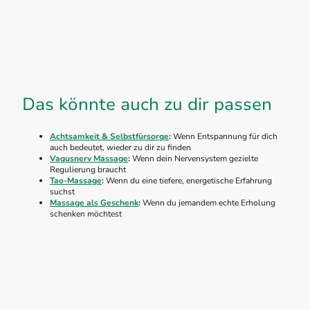
Das könnte auch zu dir passen
Achtsamkeit & Selbstfürsorge
:
Wenn Entspannung für dich
auch bedeutet, wieder zu dir zu finden
Vagusnerv Massage
:
Wenn dein Nervensystem gezielte
Regulierung braucht
Tao-Massage
:
Wenn du eine tiefere, energetische Erfahrung
suchst
Massage als Geschenk
:
Wenn du jemandem echte Erholung
schenken möchtest