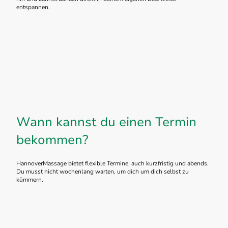
entspannen.
Wann kannst du einen Termin
bekommen?
HannoverMassage bietet flexible Termine, auch kurzfristig und abends.
Du musst nicht wochenlang warten, um dich um dich selbst zu
kümmern.