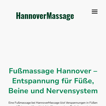
HannoverMassage
Fußmassage Hannover –
Entspannung für Füße,
Beine und Nervensystem
Eine Fußmassage bei HannoverMassage löst Verspannungen in Füßen