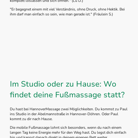
komplett loslassen und sich öffnen." (Lu D.)
"Er begegnet einem mit viel Verständnis, ohne Druck, ohne Hektik. Bei
ihm darf man einfach so sein, wie man gerade ist." (Fräulein S.)
Im Studio oder zu Hause: Wo
findet deine Fußmassage statt?
Du hast bei HannoverMassage zwei Möglichkeiten. Du kommst zu Paul
ins Studio in der Abelmannstraße in Hannover-Döhren. Oder Paul
kommt zu dir nach Hause.
Die mobile Fußmassage lohnt sich besonders, wenn du nach einem
langen Tag keine Energie mehr für den Weg hast. Du legst dich einfach
hin und kannst danach direkt in deinem eigenen Bett weiter