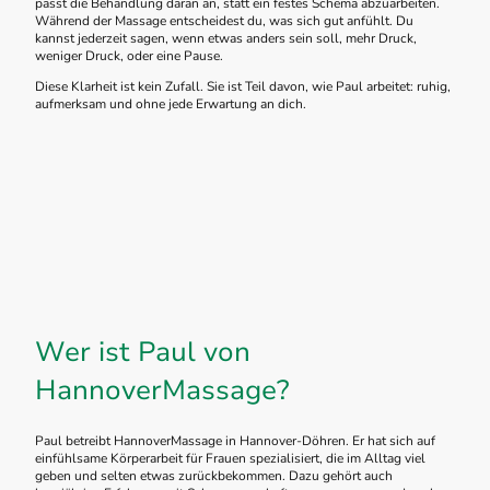
passt die Behandlung daran an, statt ein festes Schema abzuarbeiten.
Während der Massage entscheidest du, was sich gut anfühlt. Du
kannst jederzeit sagen, wenn etwas anders sein soll, mehr Druck,
weniger Druck, oder eine Pause.
Diese Klarheit ist kein Zufall. Sie ist Teil davon, wie Paul arbeitet: ruhig,
aufmerksam und ohne jede Erwartung an dich.
Wer ist Paul von
HannoverMassage?
Paul betreibt HannoverMassage in Hannover-Döhren. Er hat sich auf
einfühlsame Körperarbeit für Frauen spezialisiert, die im Alltag viel
geben und selten etwas zurückbekommen. Dazu gehört auch