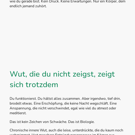
wie du gerade bist. Kein Druck. Keine Erwartungen. Nur ein Körper, dem
endlich jemand zuhört.
Wut, die du nicht zeigst, zeigt
sich trotzdem
Du funktionierst. Du hältst alles zusammen. Aber irgendwo, tief drin,
brodelt etwas. Eine Erschöpfung, die keine Nacht wegschläft. Eine
Anspannung, die nicht verschwindet, egal wie viel du atmest oder
meditierst.
Das ist kein Zeichen von Schwäche. Das ist Biologie.
Chronische innere Wut, auch die leise, unterdrückte, die du kaum noch
wahrnimmst, löst messbare Entzündungsprozesse im Körper aus.