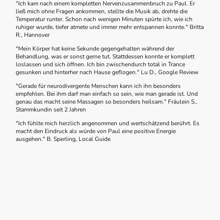
"Ich kam nach einem kompletten Nervenzusammenbruch zu Paul. Er
ließ mich ohne Fragen ankommen, stellte die Musik ab, drehte die
Temperatur runter. Schon nach wenigen Minuten spürte ich, wie ich
ruhiger wurde, tiefer atmete und immer mehr entspannen konnte." Britta
R., Hannover
"Mein Körper hat keine Sekunde gegengehalten während der
Behandlung, was er sonst gerne tut. Stattdessen konnte er komplett
loslassen und sich öffnen. Ich bin zwischendurch total in Trance
gesunken und hinterher nach Hause geflogen." Lu D., Google Review
"Gerade für neurodivergente Menschen kann ich ihn besonders
empfehlen. Bei ihm darf man einfach so sein, wie man gerade ist. Und
genau das macht seine Massagen so besonders heilsam." Fräulein S.,
Stammkundin seit 2 Jahren
"Ich fühlte mich herzlich angenommen und wertschätzend berührt. Es
macht den Eindruck als würde von Paul eine positive Energie
ausgehen." B. Sperling, Local Guide